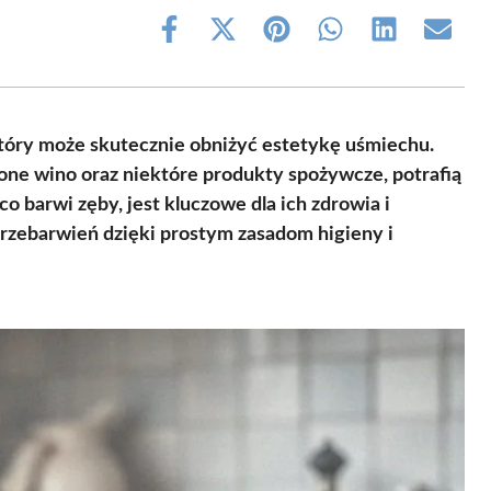
Share
Share
Share
Share
Share
Share
on
on
on
on
on
on
Facebook
X
Pinterest
WhatsApp
LinkedIn
Email
(Twitter)
tóry może skutecznie obniżyć estetykę uśmiechu.
wone wino oraz niektóre produkty spożywcze, potrafią
o barwi zęby, jest kluczowe dla ich zdrowia i
przebarwień dzięki prostym zasadom higieny i