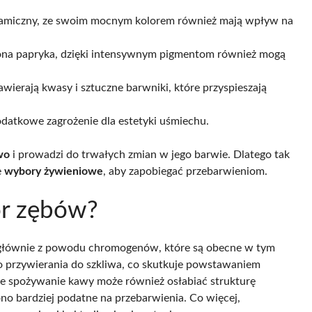
alsamiczny, ze swoim mocnym kolorem również mają wpływ na
wona papryka, dzięki intensywnym pigmentom również mogą
wierają kwasy i sztuczne barwniki, które przyspieszają
datkowe zagrożenie dla estetyki uśmiechu.
wo
i prowadzi do trwałych zmian w jego barwie. Dlatego tak
e
wybory żywieniowe
, aby zapobiegać przebarwieniom.
or zębów?
o głównie z powodu chromogenów, które są obecne w tym
do przywierania do szkliwa, co skutkuje powstawaniem
ne spożywanie kawy może również osłabiać strukturę
ono bardziej podatne na przebarwienia. Co więcej,