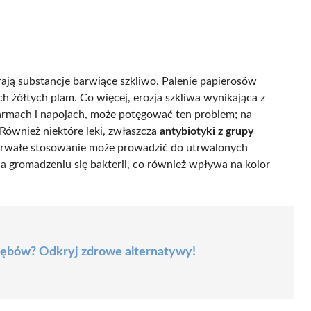
ją substancje barwiące szkliwo. Palenie papierosów
ch żółtych plam. Co więcej, erozja szkliwa wynikająca z
karmach i napojach, może potęgować ten problem; na
 Również niektóre leki, zwłaszcza
antybiotyki z grupy
gotrwałe stosowanie może prowadzić do utrwalonych
ja gromadzeniu się bakterii, co również wpływa na kolor
 zębów? Odkryj zdrowe alternatywy!