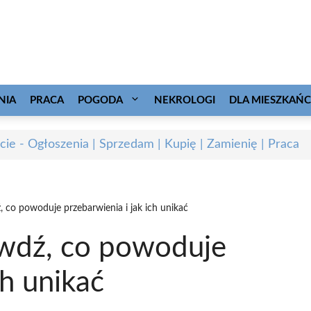
NIA
PRACA
POGODA
NEKROLOGI
DLA MIESZKAŃ
cie - Ogłoszenia | Sprzedam | Kupię | Zamienię | Praca
 co powoduje przebarwienia i jak ich unikać
awdź, co powoduje
ch unikać