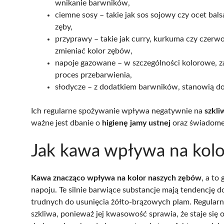
wnikanie barwników,
ciemne sosy – takie jak sos sojowy czy ocet b
zęby,
przyprawy – takie jak curry, kurkuma czy czer
zmieniać kolor zębów,
napoje gazowane – w szczególności kolorowe, za
proces przebarwienia,
słodycze – z dodatkiem barwników, stanowią do
Ich regularne spożywanie wpływa negatywnie na
szkli
ważne jest dbanie o
higienę jamy ustnej
oraz świadom
Jak kawa wpływa na kol
Kawa znacząco wpływa na kolor naszych zębów
, a t
napoju. Te silnie barwiące substancje mają tendencję 
trudnych do usunięcia żółto-brązowych plam. Regular
szkliwa, ponieważ jej kwasowość sprawia, że staje się 