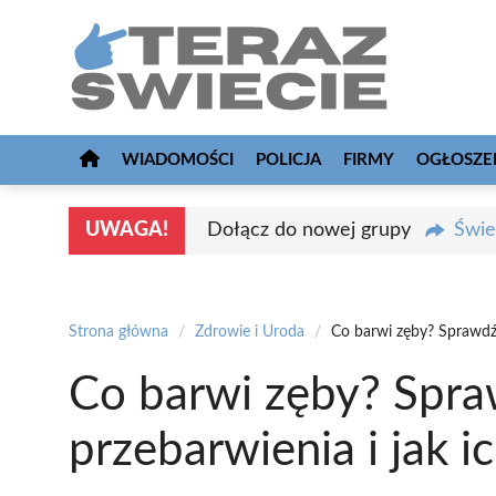
Przejdź
do
treści
WIADOMOŚCI
POLICJA
FIRMY
OGŁOSZE
UWAGA!
Dołącz do nowej grupy
Świe
Strona główna
/
Zdrowie i Uroda
/
Co barwi zęby? Sprawdź,
Co barwi zęby? Spr
przebarwienia i jak i