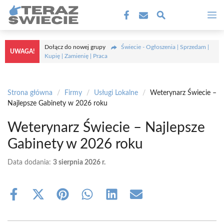
Przejdź
M
do
treści
Dołącz do nowej grupy
Świecie - Ogłoszenia | Sprzedam |
UWAGA!
Kupię | Zamienię | Praca
Strona główna
/
Firmy
/
Usługi Lokalne
/
Weterynarz Świecie –
Najlepsze Gabinety w 2026 roku
Weterynarz Świecie – Najlepsze
Gabinety w 2026 roku
Data dodania:
3 sierpnia 2026 r.
Share
Share
Share
Share
Share
Share
on
on
on
on
on
on
Facebook
X
Pinterest
WhatsApp
LinkedIn
Email
(Twitter)