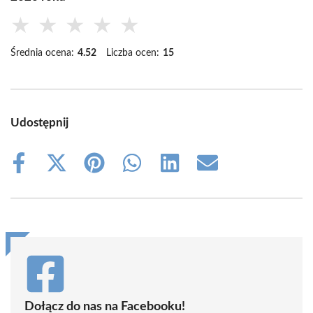
★
★
★
★
★
Średnia ocena:
4.52
Liczba ocen:
15
Udostępnij
Share
Share
Share
Share
Share
Share
on
on
on
on
on
on
Facebook
X
Pinterest
WhatsApp
LinkedIn
Email
(Twitter)
Dołącz do nas na Facebooku!