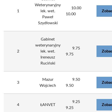
Weterynaryjny
10.00
1
lek. wet.
Zobac
10.00
Paweł
Szydłowski
Gabinet
weterynaryjny
9.75
2
lek. wet.
Zobac
9.75
Ireneusz
Ruciński
Mazur
9.50
3
Zobac
Wojciech
9.50
9.25
4
ŁANVET
Zobac
9.25