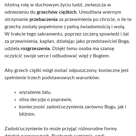
istotną rolę w duchowym życiu ludzi, zwłaszcza w
odniesieniu do
grzechów ciężkich
. Umożliwia wiernym
otrzymanie
przebaczenia
za przewinienia po chrzcie, o ile te
grzechy zostały popełnione z pełną świadomością i wolą.
W trakcie tego sakramentu, poprzez szczerą spowiedź i żal
za przewinienia, kapłan, działając jako przedstawiciel Boga,
udziela
rozgrzeszenia
. Dzięki temu osoba ma szansę
oczyścić swoje serce i odbudować więź z Bogiem.
Aby grzech ciężki mógł zostać odpuszczony, konieczne jest
spełnienie trzech podstawowych warunków:
wyrażenie żalu,
silna decyzja o poprawie,
konieczność zadośćuczynienia zarówno Bogu, jak i
bliźnim.
Zadośćuczynienie to może przyjąć różnorodne formy
działań naprawczych. Rachunek sumienia, czyli