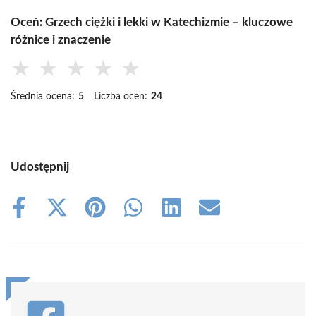
Oceń: Grzech ciężki i lekki w Katechizmie – kluczowe
różnice i znaczenie
★
★
★
★
★
Średnia ocena:
5
Liczba ocen:
24
Udostępnij
Share
Share
Share
Share
Share
Share
on
on
on
on
on
on
Facebook
X
Pinterest
WhatsApp
LinkedIn
Email
(Twitter)