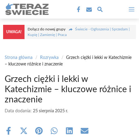
Przejdź
M
do
treści
Dołącz do nowej grupy
Świecie - Ogłoszenia | Sprzedam |
UWAGA!
Kupię | Zamienię | Praca
Strona główna
/
Rozrywka
/
Grzech ciężki i lekki w Katechizmie
– kluczowe różnice i znaczenie
Grzech ciężki i lekki w
Katechizmie – kluczowe różnice i
znaczenie
Data dodania:
25 sierpnia 2025 r.
Share
Share
Share
Share
Share
Share
on
on
on
on
on
on