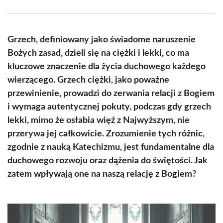
Facebook
X
Pinterest
WhatsApp
LinkedIn
Email
(Twitter)
Grzech, definiowany jako świadome naruszenie
Bożych zasad, dzieli się na ciężki i lekki, co ma
kluczowe znaczenie dla życia duchowego każdego
wierzącego. Grzech ciężki, jako poważne
przewinienie, prowadzi do zerwania relacji z Bogiem
i wymaga autentycznej pokuty, podczas gdy grzech
lekki, mimo że osłabia więź z Najwyższym, nie
przerywa jej całkowicie. Zrozumienie tych różnic,
zgodnie z nauką Katechizmu, jest fundamentalne dla
duchowego rozwoju oraz dążenia do świętości. Jak
zatem wpływają one na naszą relację z Bogiem?