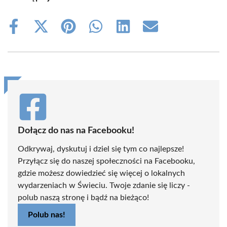
Share
Share
Share
Share
Share
Share
on
on
on
on
on
on
Facebook
X
Pinterest
WhatsApp
LinkedIn
Email
(Twitter)
Dołącz do nas na Facebooku!
Odkrywaj, dyskutuj i dziel się tym co najlepsze!
Przyłącz się do naszej społeczności na Facebooku,
gdzie możesz dowiedzieć się więcej o lokalnych
wydarzeniach w Świeciu. Twoje zdanie się liczy -
polub naszą stronę i bądź na bieżąco!
Polub nas!