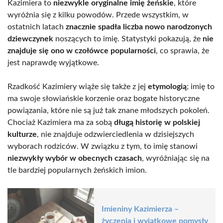
Kazimiera to
niezwykle oryginalne imię żeńskie
, które
wyróżnia się z kilku powodów. Przede wszystkim, w
ostatnich latach
znacznie spadła liczba nowo narodzonych
dziewczynek
noszących to imię. Statystyki pokazują, że
nie
znajduje się ono w czołówce popularności
, co sprawia, że
jest naprawdę wyjątkowe.
Rzadkość Kazimiery wiąże się także z jej
etymologią
; imię to
ma swoje słowiańskie korzenie oraz bogate historyczne
powiązania, które nie są już tak znane młodszych pokoleń.
Chociaż Kazimiera ma za sobą
długą historię w polskiej
kulturze
, nie znajduje odzwierciedlenia w dzisiejszych
wyborach rodziców. W związku z tym, to imię stanowi
niezwykły wybór w obecnych czasach
, wyróżniając się na
tle bardziej popularnych żeńskich imion.
Imieniny Kazimierza –
życzenia i wyjątkowe pomysły