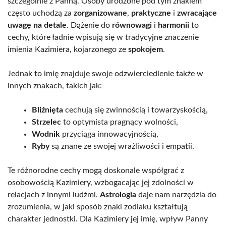
szczególnie z Panną. Osoby urodzone pod tym znakiem
często uchodzą za
zorganizowane
,
praktyczne
i
zwracające
uwagę na detale
. Dążenie do
równowagi
i
harmonii
to
cechy, które ładnie wpisują się w tradycyjne znaczenie
imienia Kazimiera, kojarzonego ze
spokojem
.
Jednak to imię znajduje swoje odzwierciedlenie także w
innych znakach, takich jak:
Bliźnięta
cechują się zwinnością i towarzyskością,
Strzelec
to optymista pragnący wolności,
Wodnik
przyciąga innowacyjnością,
Ryby
są znane ze swojej wrażliwości i empatii.
Te różnorodne cechy mogą doskonale współgrać z
osobowością Kazimiery, wzbogacając jej zdolności w
relacjach z innymi ludźmi.
Astrologia
daje nam narzędzia do
zrozumienia, w jaki sposób znaki zodiaku kształtują
charakter jednostki. Dla Kazimiery jej imię, wpływ Panny