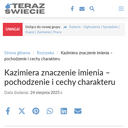
Przejdź
M
do
treści
Dołącz do nowej grupy
Świecie - Ogłoszenia | Sprzedam |
UWAGA!
Kupię | Zamienię | Praca
Strona główna
/
Rozrywka
/
Kazimiera znaczenie imienia –
pochodzenie i cechy charakteru
Kazimiera znaczenie imienia –
pochodzenie i cechy charakteru
Data dodania:
24 sierpnia 2025 r.
Share
Share
Share
Share
Share
Share
on
on
on
on
on
on
Facebook
X
Pinterest
WhatsApp
LinkedIn
Email
(Twitter)