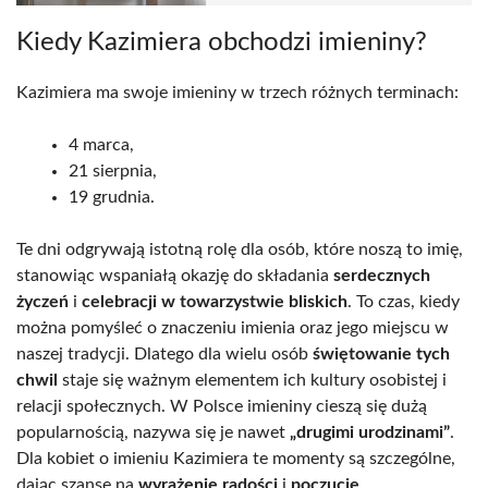
Kiedy Kazimiera obchodzi imieniny?
Kazimiera ma swoje imieniny w trzech różnych terminach:
4 marca,
21 sierpnia,
19 grudnia.
Te dni odgrywają istotną rolę dla osób, które noszą to imię,
stanowiąc wspaniałą okazję do składania
serdecznych
życzeń
i
celebracji w towarzystwie bliskich
. To czas, kiedy
można pomyśleć o znaczeniu imienia oraz jego miejscu w
naszej tradycji. Dlatego dla wielu osób
świętowanie tych
chwil
staje się ważnym elementem ich kultury osobistej i
relacji społecznych. W Polsce imieniny cieszą się dużą
popularnością, nazywa się je nawet
„drugimi urodzinami”
.
Dla kobiet o imieniu Kazimiera te momenty są szczególne,
dając szansę na
wyrażenie radości
i
poczucie