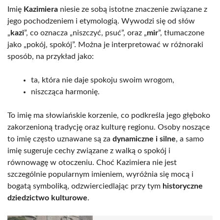
Imię
Kazimiera
niesie ze sobą istotne znaczenie związane z
jego pochodzeniem i etymologią. Wywodzi się od słów
„
kazi
”, co oznacza „niszczyć, psuć”, oraz „
mir
”, tłumaczone
jako „pokój, spokój”. Można je interpretować w różnoraki
sposób, na przykład jako:
ta, która nie daje spokoju swoim wrogom,
niszcząca harmonię.
To imię ma słowiańskie korzenie, co podkreśla jego głęboko
zakorzenioną tradycję oraz kulturę regionu. Osoby noszące
to imię często uznawane są za
dynamiczne i silne
, a samo
imię sugeruje cechy związane z walką o spokój i
równowagę w otoczeniu. Choć Kazimiera nie jest
szczególnie popularnym imieniem, wyróżnia się mocą i
bogatą symboliką, odzwierciedlając przy tym
historyczne
dziedzictwo kulturowe
.