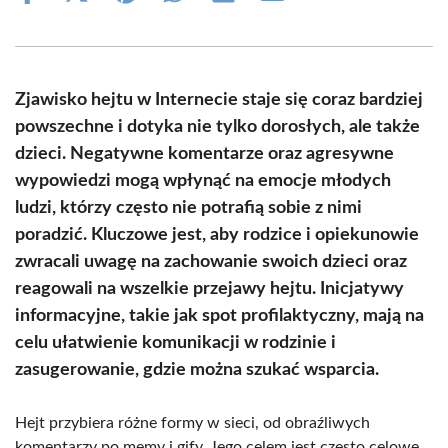
on
on
on
on
on
on
Facebook
X
Pinterest
WhatsApp
LinkedIn
Email
(Twitter)
Zjawisko hejtu w Internecie staje się coraz bardziej
powszechne i dotyka nie tylko dorosłych, ale także
dzieci. Negatywne komentarze oraz agresywne
wypowiedzi mogą wpłynąć na emocje młodych
ludzi, którzy często nie potrafią sobie z nimi
poradzić. Kluczowe jest, aby rodzice i opiekunowie
zwracali uwagę na zachowanie swoich dzieci oraz
reagowali na wszelkie przejawy hejtu. Inicjatywy
informacyjne, takie jak spot profilaktyczny, mają na
celu ułatwienie komunikacji w rodzinie i
zasugerowanie, gdzie można szukać wsparcia.
Hejt przybiera różne formy w sieci, od obraźliwych
komentarzy po memy i gify. Jego celem jest często celowe