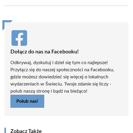
Facebook
X
Pinterest
WhatsApp
LinkedIn
Email
(Twitter)
Dołącz do nas na Facebooku!
Odkrywaj, dyskutuj i dziel się tym co najlepsze!
Przyłącz się do naszej społeczności na Facebooku,
gdzie możesz dowiedzieć się więcej o lokalnych
wydarzeniach w Świeciu. Twoje zdanie się liczy -
polub naszą stronę i bądź na bieżąco!
Polub nas!
Zobacz Także