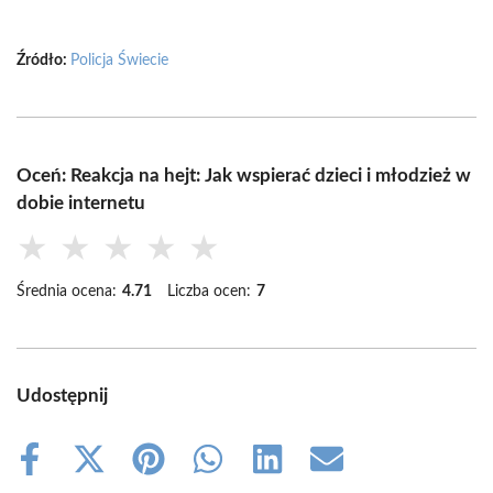
Źródło:
Policja Świecie
Oceń: Reakcja na hejt: Jak wspierać dzieci i młodzież w
dobie internetu
★
★
★
★
★
Średnia ocena:
4.71
Liczba ocen:
7
Udostępnij
Share
Share
Share
Share
Share
Share
on
on
on
on
on
on