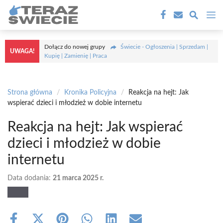
Przejdź
M
do
treści
Dołącz do nowej grupy
Świecie - Ogłoszenia | Sprzedam |
UWAGA!
Kupię | Zamienię | Praca
Strona główna
/
Kronika Policyjna
/
Reakcja na hejt: Jak
wspierać dzieci i młodzież w dobie internetu
Reakcja na hejt: Jak wspierać
dzieci i młodzież w dobie
internetu
Data dodania:
21 marca 2025 r.
Share
Share
Share
Share
Share
Share