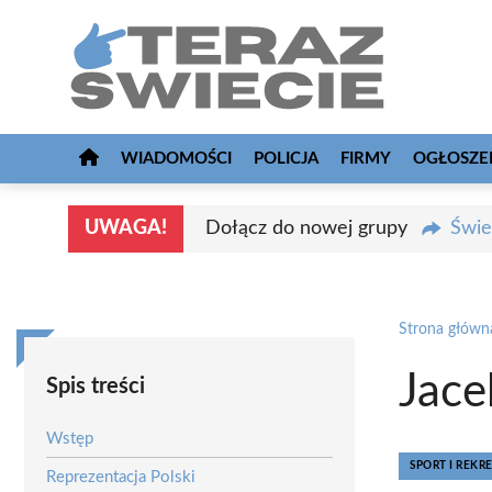
Przejdź
do
treści
WIADOMOŚCI
POLICJA
FIRMY
OGŁOSZE
UWAGA!
Dołącz do nowej grupy
Świe
Strona główn
Jace
Spis treści
Wstęp
SPORT I REKR
Reprezentacja Polski