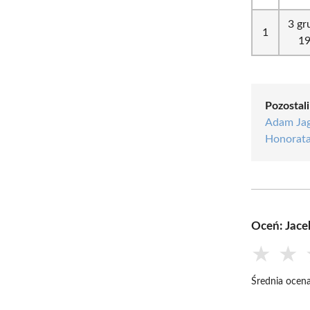
3 gr
1
1
Pozostali
Adam Jag
Honorat
Oceń: Jace
★
★
Średnia ocena