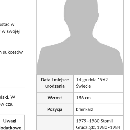
sApp
LinkedIn
Email
ostać w
w w swojej
ch sukcesów
Data i miejsce
14 grudnia 1962
urodzenia
Świecie
lski
. W
Wzrost
186 cm
owicza.
Pozycja
bramkarz
Uwagi
1979–1980 Stomil
Grudziądz, 1980–1984
dodatkowe