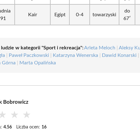
udnia
do
Kair
Egipt
0-4
towarzyski
991
67′
 ludzie w kategorii "Sport i rekreacja":
Arleta Meloch
|
Aleksy K
ła
|
Paweł Paczkowski
|
Katarzyna Wenerska
|
Dawid Konarski
|
a Górna
|
Marta Opalińska
k Bobrowicz
★
★
★
:
4.56
Liczba ocen:
16