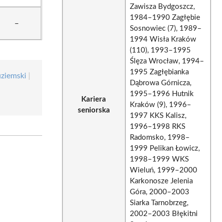
Zawisza Bydgoszcz,
1984–1990 Zagłębie
–
Sosnowiec (7), 1989–
1994 Wisła Kraków
(110), 1993–1995
Ślęza Wrocław, 1994–
1995 Zagłębianka
uziemski
|
Dąbrowa Górnicza,
1995–1996 Hutnik
Kariera
Kraków (9), 1996–
seniorska
1997 KKS Kalisz,
1996–1998 RKS
Radomsko, 1998–
1999 Pelikan Łowicz,
1998–1999 WKS
Wieluń, 1999–2000
Karkonosze Jelenia
Góra, 2000–2003
Siarka Tarnobrzeg,
2002–2003 Błękitni