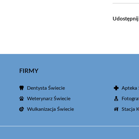
Udostępnij
FIRMY
Dentysta Świecie
Apteka 
Weterynarz Świecie
Fotogra
Wulkanizacja Świecie
Stacja 