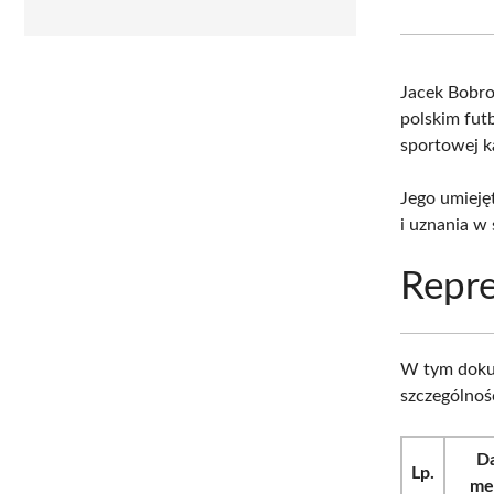
Jacek Bobr
polskim fut
sportowej ka
Jego umieję
i uznania w 
Repre
W tym doku
szczególnoś
D
Lp.
me