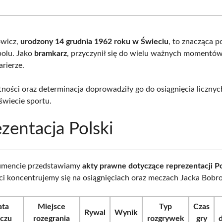
Facebook
X
Pinterest
What
(Twitter)
owicz,
urodzony 14 grudnia 1962 roku w Świeciu
, to znacząca p
bolu. Jako
bramkarz
, przyczynił się do wielu ważnych momentó
rierze.
tności oraz determinacja doprowadziły go do osiągnięcia liczny
świecie sportu.
zentacja Polski
mencie przedstawiamy
akty prawne dotyczące reprezentacji Po
ci koncentrujemy się na osiągnięciach oraz meczach Jacka Bobr
ata
Miejsce
Typ
Czas
Rywal
Wynik
czu
rozegrania
rozgrywek
gry