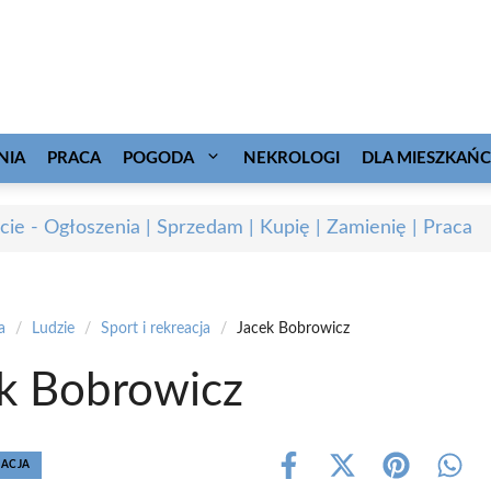
NIA
PRACA
POGODA
NEKROLOGI
DLA MIESZKAŃ
cie - Ogłoszenia | Sprzedam | Kupię | Zamienię | Praca
a
/
Ludzie
/
Sport i rekreacja
/
Jacek Bobrowicz
k Bobrowicz
EACJA
Share
Share
Share
Shar
on
on
on
on