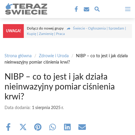
Przejdź
M
do
treści
Dołącz do nowej grupy
Świecie - Ogłoszenia | Sprzedam |
UWAGA!
Kupię | Zamienię | Praca
Strona główna
/
Zdrowie i Uroda
/
NIBP – co to jest i jak działa
nieinwazyjny pomiar ciśnienia krwi?
NIBP – co to jest i jak działa
nieinwazyjny pomiar ciśnienia
krwi?
Data dodania:
1 sierpnia 2025 r.
Share
Share
Share
Share
Share
Share
on
on
on
on
on
on