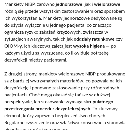
Mankiety NIBP, zarówno
jednorazowe
, jak i
wielorazowe
,
różnią się przede wszystkim zastosowaniem oraz sposobem
ich wykorzystania. Mankiety jednorazowe dedykowane są
do użycia wyłącznie u jednego pacjenta, co znacząco
ogranicza ryzyko zakażeń krzyżowych, zwłaszcza w
sytuacjach awaryjnych, takich jak
oddziały ratunkowe
czy
OIOM-y
. Ich kluczową zaletą jest
wysoka higiena
— po
każdym użyciu są wyrzucane, co likwiduje potrzebę
dezynfekcji między pacjentami.
Z drugiej strony, mankiety wielorazowe NIBP produkowane
są z bardziej wytrzymałych materiałów, co pozwala na ich
dezynfekcję i ponowne zastosowanie przy różnorodnych
pacjentach. Choć mogą okazać się tańsze w dłuższej
perspektywie, ich stosowanie wymaga
skrupulatnego
przestrzegania procedur dezynfekcyjnych
. To kluczowy
element, który zapewnia bezpieczeństwo chorych.
Regularne czyszczenie oraz właściwa konserwacja stanowią
nieodłączną część tego procesu.