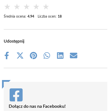
★
★
★
★
★
Średnia ocena:
4.94
Liczba ocen:
18
Udostępnij
Share
Share
Share
Share
Share
Share
on
on
on
on
on
on
Facebook
X
Pinterest
WhatsApp
LinkedIn
Email
(Twitter)
Dołącz do nas na Facebooku!