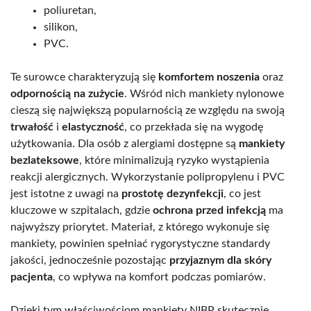
poliuretan,
silikon,
PVC.
Te surowce charakteryzują się
komfortem noszenia
oraz
odpornością na zużycie
. Wśród nich mankiety nylonowe
cieszą się największą popularnością ze względu na swoją
trwałość
i
elastyczność
, co przekłada się na wygodę
użytkowania. Dla osób z alergiami dostępne są
mankiety
bezlateksowe
, które minimalizują ryzyko wystąpienia
reakcji alergicznych. Wykorzystanie polipropylenu i PVC
jest istotne z uwagi na
prostotę dezynfekcji
, co jest
kluczowe w szpitalach, gdzie
ochrona przed infekcją
ma
najwyższy priorytet. Materiał, z którego wykonuje się
mankiety, powinien spełniać rygorystyczne standardy
jakości, jednocześnie pozostając
przyjaznym dla skóry
pacjenta
, co wpływa na komfort podczas pomiarów.
Dzięki tym właściwościom mankiety NIBP skutecznie