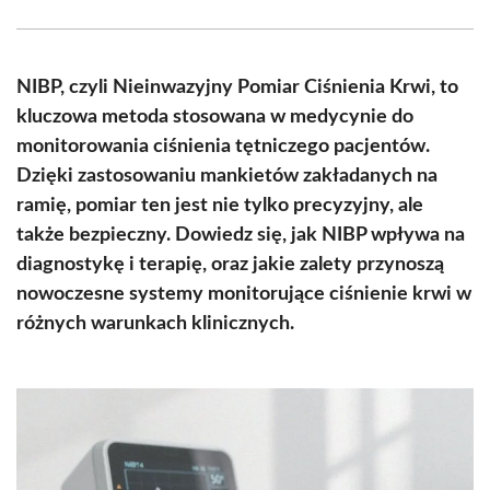
Facebook
X
Pinterest
WhatsApp
LinkedIn
Email
(Twitter)
NIBP, czyli Nieinwazyjny Pomiar Ciśnienia Krwi, to
kluczowa metoda stosowana w medycynie do
monitorowania ciśnienia tętniczego pacjentów.
Dzięki zastosowaniu mankietów zakładanych na
ramię, pomiar ten jest nie tylko precyzyjny, ale
także bezpieczny. Dowiedz się, jak NIBP wpływa na
diagnostykę i terapię, oraz jakie zalety przynoszą
nowoczesne systemy monitorujące ciśnienie krwi w
różnych warunkach klinicznych.