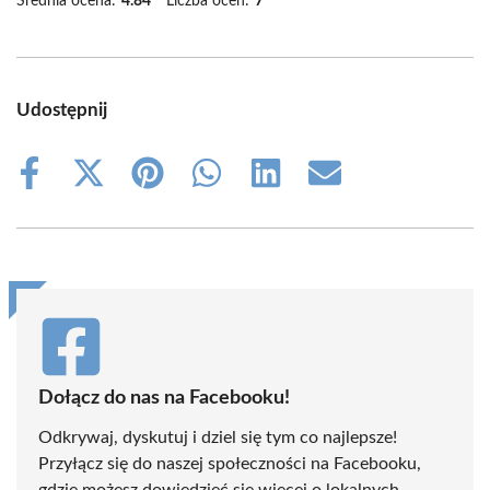
Średnia ocena:
4.84
Liczba ocen:
7
Udostępnij
Share
Share
Share
Share
Share
Share
on
on
on
on
on
on
Facebook
X
Pinterest
WhatsApp
LinkedIn
Email
(Twitter)
Dołącz do nas na Facebooku!
Odkrywaj, dyskutuj i dziel się tym co najlepsze!
Przyłącz się do naszej społeczności na Facebooku,