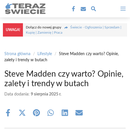
Przejdź
M
do
treści
Dołącz do nowej grupy
Świecie - Ogłoszenia | Sprzedam |
UWAGA!
Kupię | Zamienię | Praca
Strona główna
/
Lifestyle
/
Steve Madden czy warto? Opinie,
zalety i trendy w butach
Steve Madden czy warto? Opinie,
zalety i trendy w butach
Data dodania:
9 sierpnia 2025 r.
Share
Share
Share
Share
Share
Share
on
on
on
on
on
on
Facebook
X
Pinterest
WhatsApp
LinkedIn
Email
(Twitter)