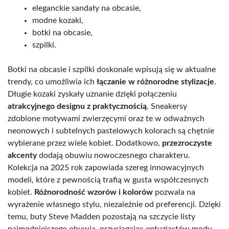
eleganckie sandały na obcasie,
modne kozaki,
botki na obcasie,
szpilki.
Botki na obcasie i szpilki doskonale wpisują się w aktualne
trendy, co umożliwia ich
łączanie w różnorodne stylizacje
.
Długie kozaki zyskały uznanie dzięki połączeniu
atrakcyjnego designu z praktycznością
. Sneakersy
zdobione motywami zwierzęcymi oraz te w odważnych
neonowych i subtelnych pastelowych kolorach są chętnie
wybierane przez wiele kobiet. Dodatkowo,
przezroczyste
akcenty
dodają obuwiu nowoczesnego charakteru.
Kolekcja na 2025 rok zapowiada szereg innowacyjnych
modeli, które z pewnością trafią w gusta współczesnych
kobiet.
Różnorodność wzorów i kolorów
pozwala na
wyrażenie własnego stylu, niezależnie od preferencji. Dzięki
temu, buty Steve Madden pozostają na szczycie listy
najmodniejszego obuwia, przyciągając entuzjastów mody,