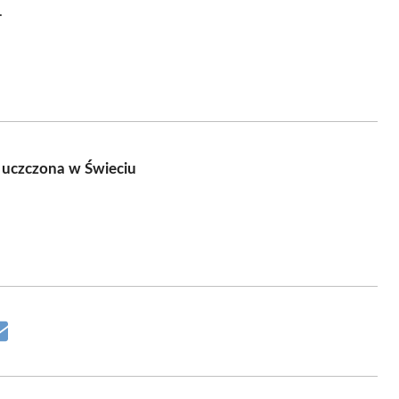
.
j uczczona w Świeciu
Share
on
Email