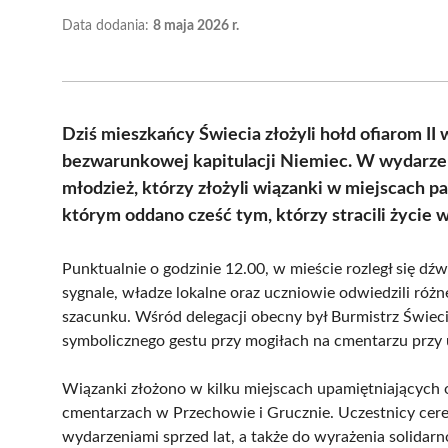
Data dodania:
8 maja 2026 r.
Dziś mieszkańcy Świecia złożyli hołd ofiarom II
bezwarunkowej kapitulacji Niemiec. W wydarzeni
młodzież, którzy złożyli wiązanki w miejscach p
którym oddano cześć tym, którzy stracili życie 
Punktualnie o godzinie 12.00, w mieście rozległ się dź
sygnale, władze lokalne oraz uczniowie odwiedzili różne
szacunku. Wśród delegacji obecny był Burmistrz Świeci
symbolicznego gestu przy mogiłach na cmentarzu przy u
Wiązanki złożono w kilku miejscach upamiętniających 
cmentarzach w Przechowie i Grucznie. Uczestnicy ceremo
wydarzeniami sprzed lat, a także do wyrażenia solidarnoś