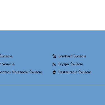
Świecie
Lombard Świecie
f Świecie
Fryzjer Świecie
Kontroli Pojazdów Świecie
Restauracje Świecie