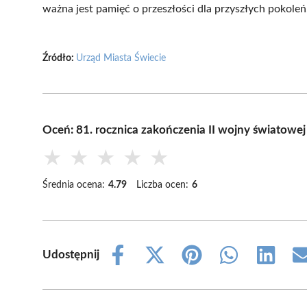
ważna jest pamięć o przeszłości dla przyszłych pokoleń
Źródło:
Urząd Miasta Świecie
Oceń: 81. rocznica zakończenia II wojny światowe
★
★
★
★
★
Średnia ocena:
4.79
Liczba ocen:
6
Udostępnij
Share
Share
Share
Share
Share
on
on
on
on
on
Facebook
X
Pinterest
WhatsApp
LinkedIn
(Twitter)