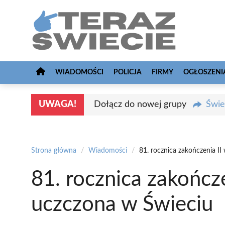
Przejdź
do
treści
WIADOMOŚCI
POLICJA
FIRMY
OGŁOSZENI
UWAGA!
Dołącz do nowej grupy
Świe
Strona główna
/
Wiadomości
/
81. rocznica zakończenia I
81. rocznica zakończ
uczczona w Świeciu