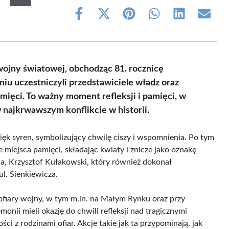
Share
Share
Share
Share
Share
Share
on
on
on
on
on
on
Facebook
X
Pinterest
WhatsApp
LinkedIn
Email
(Twitter)
 wojny światowej, obchodząc 81. rocznicę
u uczestniczyli przedstawiciele władz oraz
amięci. To ważny moment refleksji i pamięci, w
w najkrwawszym konflikcie w historii.
więk syren, symbolizujący chwilę ciszy i wspomnienia. Po tym
 miejsca pamięci, składając kwiaty i znicze jako oznakę
a, Krzysztof Kułakowski, który również dokonał
l. Sienkiewicza.
ofiary wojny, w tym m.in. na Małym Rynku oraz przy
nii mieli okazję do chwili refleksji nad tragicznymi
ci z rodzinami ofiar. Akcje takie jak ta przypominają, jak