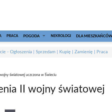
A
PRACA
POGODA
NEKROLOGI
DLA MIESZKAŃCÓ
cie - Ogłoszenia | Sprzedam | Kupię | Zamienię | Praca
I wojny światowej uczczona w Świeciu
enia II wojny światowej