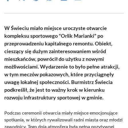
on
on
on
on
on
on
Facebook
X
Pinterest
WhatsApp
LinkedIn
Email
(Twitter)
W Świeciu miało miejsce uroczyste otwarcie
kompleksu sportowego “Orlik Marianki” po
przeprowadzeniu kapitalnego remontu. Obiekt,
cieszący się dużym zainteresowaniem wśród
mieszkańców, powrócił do użytku z nowymi
możliwościami. Wydarzenie to było pełne atrakcji,
w tym meczów pokazowych, które przyciągnęły
uwagę lokalnej społeczności. Burmistrz Świecia
podkreślił, że jest to ważny krok w kierunku
rozwoju infrastruktury sportowej w gminie.
Podczas ceremonii otwarcia miały miejsce emocjonujące
spotkania, w których rywalizowali radni miasta oraz młodzi
zawodnicy. Tego dnia atmosfera była pełna pozytywnej