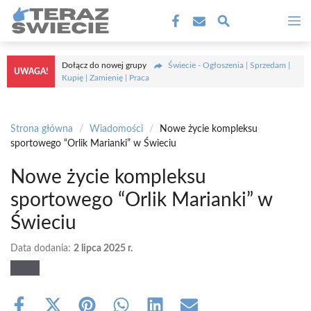
Przejdź
M
do
treści
Dołącz do nowej grupy
Świecie - Ogłoszenia | Sprzedam |
UWAGA!
Kupię | Zamienię | Praca
Strona główna
/
Wiadomości
/
Nowe życie kompleksu
sportowego “Orlik Marianki” w Świeciu
Nowe życie kompleksu
sportowego “Orlik Marianki” w
Świeciu
Data dodania:
2 lipca 2025 r.
Share
Share
Share
Share
Share
Share