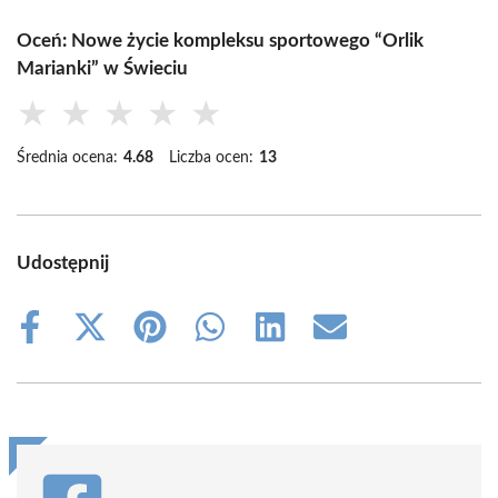
Oceń: Nowe życie kompleksu sportowego “Orlik
Marianki” w Świeciu
★
★
★
★
★
Średnia ocena:
4.68
Liczba ocen:
13
Udostępnij
Share
Share
Share
Share
Share
Share
on
on
on
on
on
on
Facebook
X
Pinterest
WhatsApp
LinkedIn
Email
(Twitter)