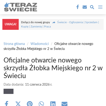
Przejdź
M
do
treści
Dołącz do nowej grupy
Świecie - Ogłoszenia | Sprzedam |
UWAGA!
Kupię | Zamienię | Praca
Strona główna
/
Wiadomości
/
Oficjalne otwarcie nowego
skrzydła Żłobka Miejskiego nr 2 w Świeciu
Oficjalne otwarcie nowego
skrzydła Żłobka Miejskiego nr 2 w
Świeciu
Data dodania:
11 czerwca 2026 r.
Share
Share
Share
Share
Share
Share