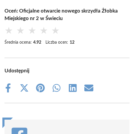
Oceń: Oficjalne otwarcie nowego skrzydła Żłobka
Miejskiego nr 2 w Świeciu
★
★
★
★
★
Średnia ocena:
4.92
Liczba ocen:
12
Udostępnij
Share
Share
Share
Share
Share
Share
on
on
on
on
on
on
Facebook
X
Pinterest
WhatsApp
LinkedIn
Email
(Twitter)