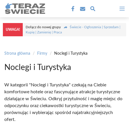
Przejdź
M
do
treści
Dołącz do nowej grupy
Świecie - Ogłoszenia | Sprzedam |
UWAGA!
Kupię | Zamienię | Praca
Strona główna
/
Firmy
/
Noclegi i Turystyka
Noclegi i Turystyka
W kategorii "Noclegi i Turystyka" czekają na Ciebie
komfortowe hotele oraz fascynujące atrakcje turystyczne
działające w Świeciu. Odkryj przytulność i magię miejsc do
odpoczynku oraz ciekawostki turystyczne w Świeciu,
porównując i wybierając spośród najatrakcyjniejszych
ofert.