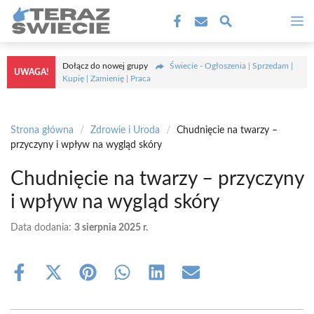
Przejdź
M
do
treści
Dołącz do nowej grupy
Świecie - Ogłoszenia | Sprzedam |
UWAGA!
Kupię | Zamienię | Praca
Strona główna
/
Zdrowie i Uroda
/
Chudnięcie na twarzy –
przyczyny i wpływ na wygląd skóry
Chudnięcie na twarzy – przyczyny
i wpływ na wygląd skóry
Data dodania:
3 sierpnia 2025 r.
Share
Share
Share
Share
Share
Share
on
on
on
on
on
on
Facebook
X
Pinterest
WhatsApp
LinkedIn
Email
(Twitter)