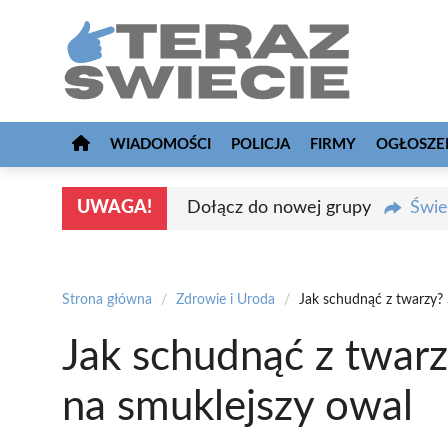
Przejdź
do
treści
WIADOMOŚCI
POLICJA
FIRMY
OGŁOSZE
UWAGA!
Dołącz do nowej grupy
Świe
Strona główna
/
Zdrowie i Uroda
/
Jak schudnąć z twarzy?
Jak schudnąć z twar
na smuklejszy owal