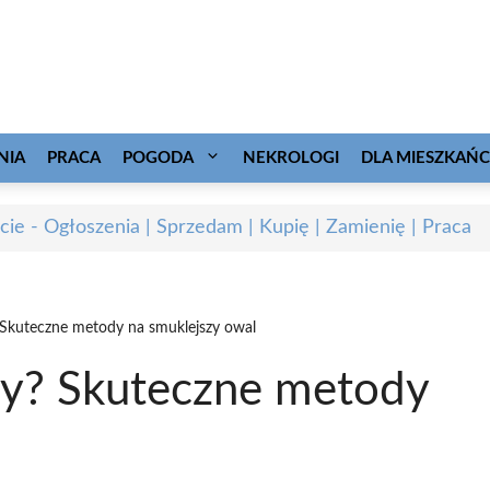
NIA
PRACA
POGODA
NEKROLOGI
DLA MIESZKAŃ
cie - Ogłoszenia | Sprzedam | Kupię | Zamienię | Praca
 Skuteczne metody na smuklejszy owal
zy? Skuteczne metody