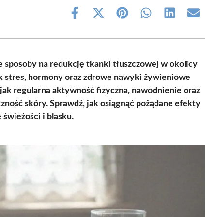
Share
Share
Share
Share
Share
Share
on
on
on
on
on
on
Facebook
X
Pinterest
WhatsApp
LinkedIn
Email
(Twitter)
 sposoby na redukcję tkanki tłuszczowej w okolicy
k stres, hormony oraz zdrowe nawyki żywieniowe
 jak regularna aktywność fizyczna, nawodnienie oraz
czność skóry. Sprawdź, jak osiągnąć pożądane efekty
świeżości i blasku.